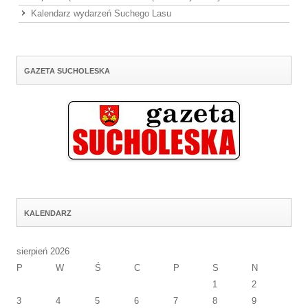
Kalendarz wydarzeń Suchego Lasu
GAZETA SUCHOLESKA
KALENDARZ
sierpień 2026
P
W
Ś
C
P
S
N
1
2
3
4
5
6
7
8
9