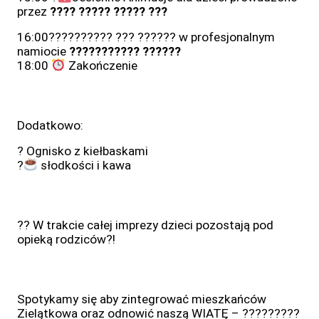
przez
???? ????? ????? ?̇??
16:00?????????? ??? ?????? w profesjonalnym
namiocie
??????????? ??????
18:00
Zakończenie
Dodatkowo:
? Ognisko z kiełbaskami
?
słodkości i kawa
?? W trakcie całej imprezy dzieci pozostają pod
opieką rodziców?!
Spotykamy się aby zintegrować mieszkańców
Zielątkowa oraz odnowić naszą WIATĘ –
?????????