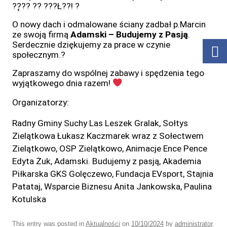
??̨?? ?? ???Ł??! ?
O nowy dach i odmalowane ściany zadbał p.Marcin
ze swoją firmą
Adamski – Budujemy z Pasją
.
Serdecznie dziękujemy za prace w czynie
społecznym.?
Zapraszamy do wspólnej zabawy i spędzenia tego
wyjątkowego dnia razem!
Organizatorzy:
Radny Gminy Suchy Las Leszek Gralak, Sołtys
Zielątkowa Łukasz Kaczmarek wraz z Sołectwem
Zielątkowo, OSP Zielątkowo, Animacje Ence Pence
Edyta Żuk, Adamski. Budujemy z pasją, Akademia
Piłkarska GKS Golęczewo, Fundacja EVsport, Stajnia
Patataj, Wsparcie Biznesu Anita Jankowska, Paulina
Kotulska
This entry was posted in
Aktualności
on
10/10/2024
by
administrator
.