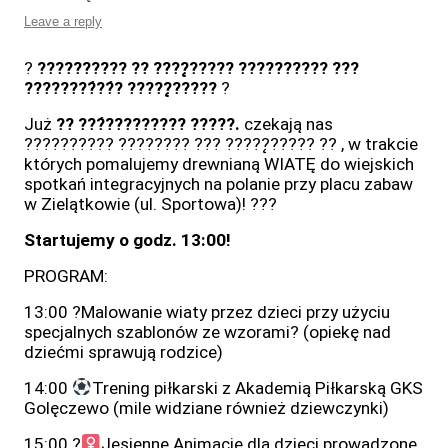
Leave a reply
?
?????????? ?? ????̨????? ?????????? ???
????????́??́? ?????̨?????
?
Już
?? ???́????????? ?????.
czekają nas
?????????? ???????? ??? ?????̨????? ?? , w trakcie
których pomalujemy drewnianą WIATĘ do wiejskich
spotkań integracyjnych na polanie przy placu zabaw
w Zielątkowie (ul. Sportowa)! ??‍?
Startujemy o godz. 13:00!
PROGRAM:
13:00 ?Malowanie wiaty przez dzieci przy użyciu
specjalnych szablonów ze wzorami?️ (opiekę nad
dziećmi sprawują rodzice)
14:00
Trening piłkarski z Akademią Piłkarską GKS
Golęczewo (mile widziane również dziewczynki)
15:00 ?‍
Jesienne Animacje dla dzieci prowadzone