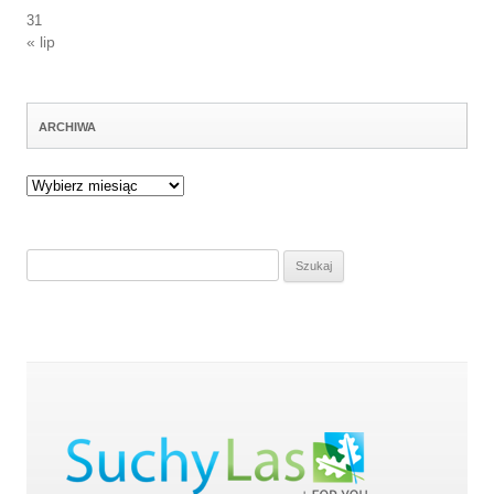
31
« lip
ARCHIWA
Archiwa
Szukaj: