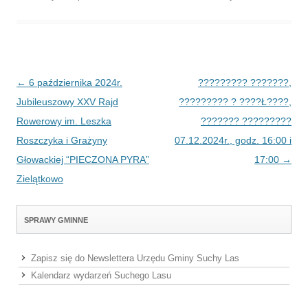
Post navigation
←
6 października 2024r.
????????? ???????,
Jubileuszowy XXV Rajd
????????? ? ????Ł????,
Rowerowy im. Leszka
??????? ?????????
Roszczyka i Grażyny
07.12.2024r., godz. 16:00 i
Głowackiej “PIECZONA PYRA”
17:00
→
Zielątkowo
SPRAWY GMINNE
Zapisz się do Newslettera Urzędu Gminy Suchy Las
Kalendarz wydarzeń Suchego Lasu