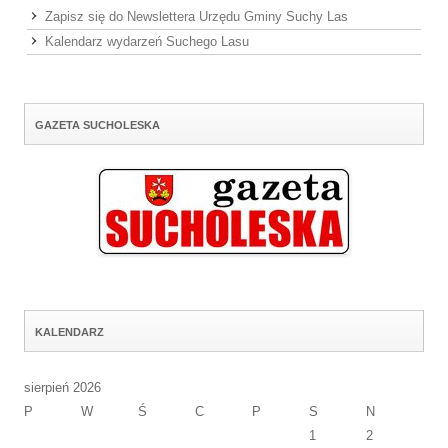
Zapisz się do Newslettera Urzędu Gminy Suchy Las
Kalendarz wydarzeń Suchego Lasu
GAZETA SUCHOLESKA
KALENDARZ
sierpień 2026
P
W
Ś
C
P
S
N
1
2