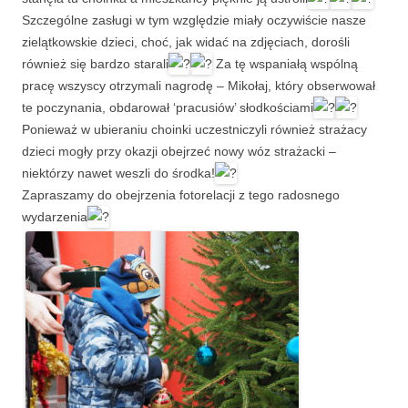
Szczególne zasługi w tym względzie miały oczywiście nasze
zielątkowskie dzieci, choć, jak widać na zdjęciach, dorośli
również się bardzo starali
Za tę wspaniałą wspólną
pracę wszyscy otrzymali nagrodę – Mikołaj, który obserwował
te poczynania, obdarował ‘pracusiów’ słodkościami
Ponieważ w ubieraniu choinki uczestniczyli również strażacy
dzieci mogły przy okazji obejrzeć nowy wóz strażacki –
niektórzy nawet weszli do środka!
Zapraszamy do obejrzenia fotorelacji z tego radosnego
wydarzenia