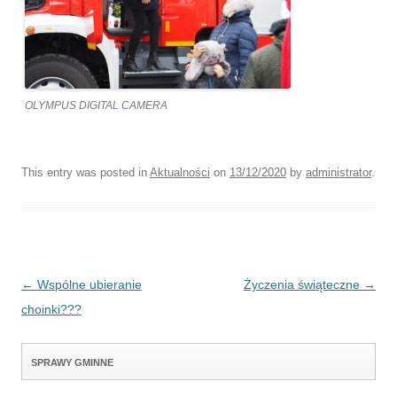
OLYMPUS DIGITAL CAMERA
This entry was posted in
Aktualności
on
13/12/2020
by
administrator
.
Post navigation
←
Wspólne ubieranie
Życzenia świąteczne
→
choinki???
SPRAWY GMINNE