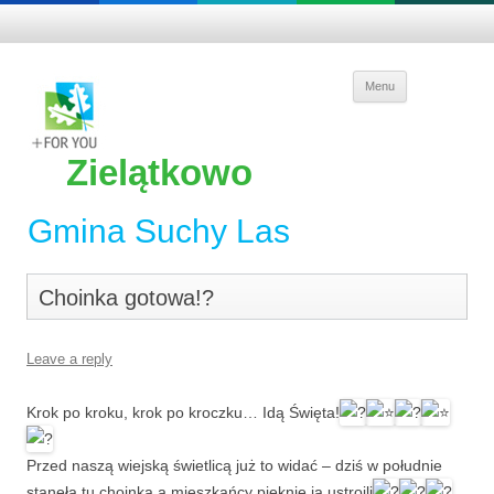
Skip to
Menu
content
Zielątkowo
Gmina Suchy Las
Choinka gotowa!?
Leave a reply
Krok po kroku, krok po kroczku… Idą Święta!
Przed naszą wiejską świetlicą już to widać – dziś w południe
stanęła tu choinka a mieszkańcy pięknie ją ustroili