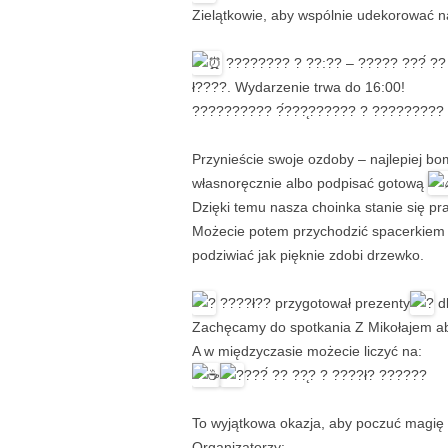
Zielątkowie, aby wspólnie udekorować 
???????? ? ??:?? – ????? ???́ ?? 
ł????. Wydarzenie trwa do 16:00!
?????????? ?́???̨?????? ? ?????????
Przynieście swoje ozdoby – najlepiej b
własnoręcznie albo podpisać gotową
Dzięki temu nasza choinka stanie się 
Możecie potem przychodzić spacerkiem 
podziwiać jak pięknie zdobi drzewko.
????ł?? przygotował prezenty
dl
Zachęcamy do spotkania Z Mikołajem ab
A w międzyczasie możecie liczyć na:
???́ ?? ??̨? ? ????ł? ??????
To wyjątkowa okazja, aby poczuć magię 
Organizatorzy: