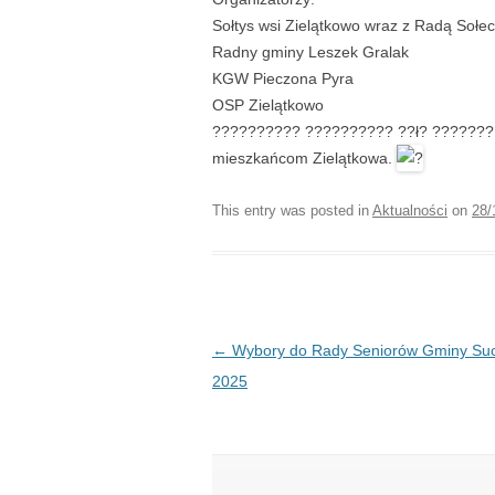
Sołtys wsi Zielątkowo wraz z Radą Sołe
Radny gminy Leszek Gralak
KGW Pieczona Pyra
OSP Zielątkowo
?????????? ?????????? ??ł? ???????! 
mieszkańcom Zielątkowa.
This entry was posted in
Aktualności
on
28/
Post navigation
←
Wybory do Rady Seniorów Gminy Su
2025