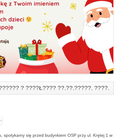
????? ? ????Ł???? ??.??.?????. ????.
u, spotykamy się przed budynkiem OSP przy ul. Krętej 1 w