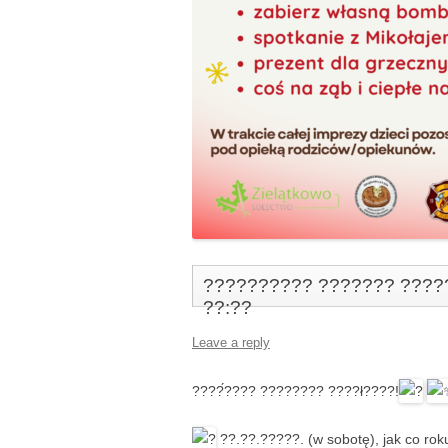
?????????? ??????? ?????
??:??
Leave a reply
????́???? ???????? ????ł????!
??.??.?????. (w sobotę), jak co rok