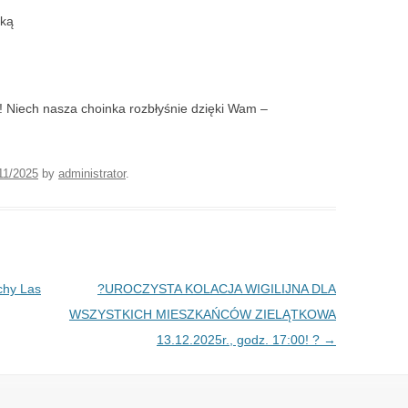
cką
Niech nasza choinka rozbłyśnie dzięki Wam –
11/2025
by
administrator
.
chy Las
?️UROCZYSTA KOLACJA WIGILIJNA DLA
WSZYSTKICH MIESZKAŃCÓW ZIELĄTKOWA
13.12.2025r., godz. 17:00! ?
→