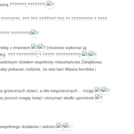
naszą ???????̨ ???????̨!
?????̨???, ??? ??? ???́?́???́ ???̨ ?? ????????? ? ????
 ???? ????????!
ombkę z imieniem
(możecie wykonać ją
). ???́ ?????????̨ ? ????́? ??????????̨!
prawdziwym dziełem wspólnoty mieszkańców Zielątkowa.
aby pokazać rodzinie, że wisi tam Wasza bombka i
a grzecznych dzieci, a dla niegrzecznych… rózgę
y poczuć magię świąt i otrzymać słodki upominek.
wspólnego działania i radości