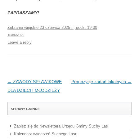
ZAPRASZAMY!
Zebranie wiejskie 23 czerwca 2025 r., godz. 19:00
16/06/2025
Leave a reply
Post navigation
←
ZAWODY SPŁAWIKOWE
Propozycje zadań lokalnych
→
DLA DZIECI I MŁODZIEŻY
SPRAWY GMINNE
Zapisz się do Newslettera Urzędu Gminy Suchy Las
Kalendarz wydarzeń Suchego Lasu