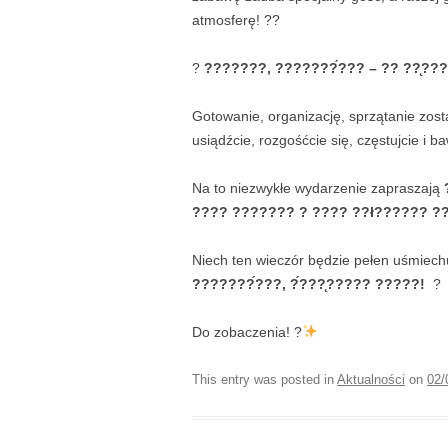
atmosferę! ??
?
???????, ???????́??? – ?? ??̨??
Gotowanie, organizację, sprzątanie zos
usiądźcie, rozgośćcie się, częstujcie i ba
Na to niezwykłe wydarzenie zapraszają
???? ??????? ? ???? ??ł?????? ??
Niech ten wieczór będzie pełen uśmiechu
???????́???, ?́???̨????? ?????!
?
Do zobaczenia! ?
This entry was posted in
Aktualności
on
02/