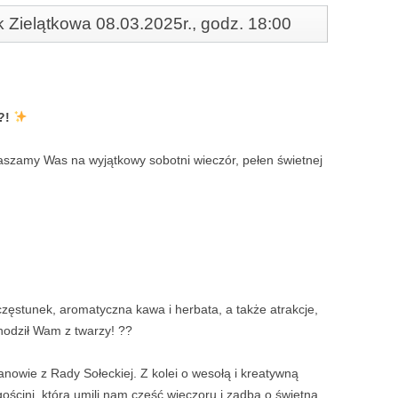
 Zielątkowa 08.03.2025r., godz. 18:00
?!
szamy Was na wyjątkowy sobotni wieczór, pełen świetnej
ęstunek, aromatyczna kawa i herbata, a także atrakcje,
hodził Wam z twarzy! ??
nowie z Rady Sołeckiej. Z kolei o wesołą i kreatywną
ościni, która umili nam część wieczoru i zadba o świetną