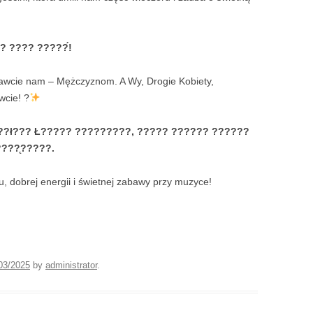
?? ???? ?????́!
tawcie nam – Mężczyznom. A Wy, Drogie Kobiety,
wcie! ?
??ł??? Ł????? ?????????, ????? ?????? ??????
???̨?????.
, dobrej energii i świetnej zabawy przy muzyce!
03/2025
by
administrator
.