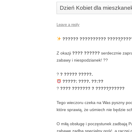
Dzień Kobiet dla mieszkanek
Leave a reply
?????? ?????????? ?????̨????
Z okazji
???? ??????
serdecznie zapra
zabawy i niespodzianek! ??
?
? ????? ?????.
?????: ????. ??:??
?
???? ??????? ? ?????̨??????
Tego wieczoru czeka na Was pyszny pocz
które sprawią, że uśmiech nie będzie sc
O miłą obsługę i poczęstunek zadbają Pa
zabawę zadba specjalny gość, a raczej g