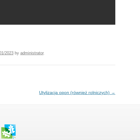
01/2023
by
administrator
.
Utylizacja opon (również rolniczych)
→