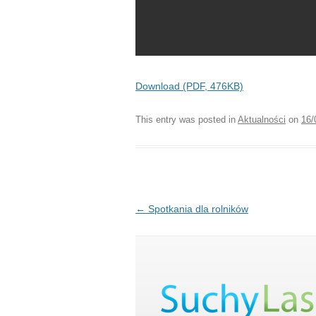
Download (PDF, 476KB)
This entry was posted in
Aktualności
on
16/
Post navigation
←
Spotkania dla rolników