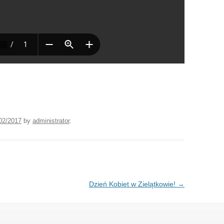
02/2017
by
administrator
.
Dzień Kobiet w Zielątkowie!
→