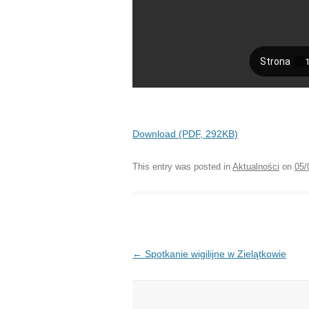
Download (PDF, 292KB)
This entry was posted in
Aktualności
on
05/
Post navigation
←
Spotkanie wigilijne w Zielątkowie