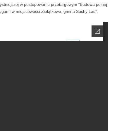
zystniejszej w postępowaniu przetargowym “Budowa pełnej
drogami w miejscowości Zielątkowo, gmina Suchy Las”.