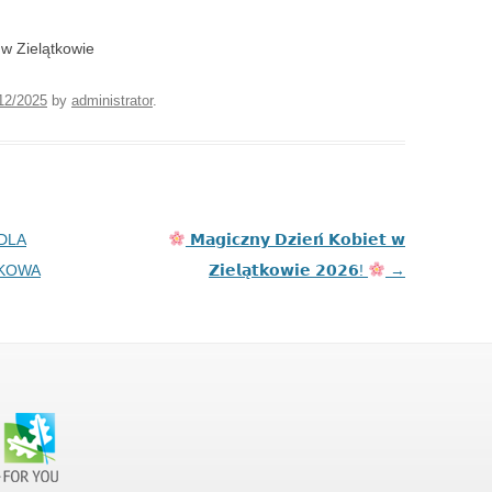
 w Zielątkowie
12/2025
by
administrator
.
DLA
𝗠𝗮𝗴𝗶𝗰𝘇𝗻𝘆 𝗗𝘇𝗶𝗲𝗻́ 𝗞𝗼𝗯𝗶𝗲𝘁 𝘄
TKOWA
𝗭𝗶𝗲𝗹𝗮̨𝘁𝗸𝗼𝘄𝗶𝗲 𝟮𝟬𝟮𝟲!
→