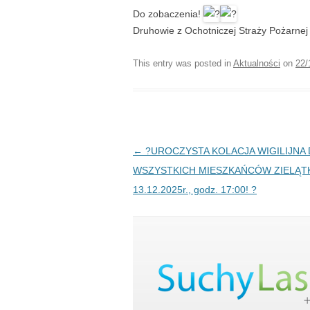
Do zobaczenia!
Druhowie z Ochotniczej Straży Pożarnej
This entry was posted in
Aktualności
on
22/
Post navigation
←
?️UROCZYSTA KOLACJA WIGILIJNA 
WSZYSTKICH MIESZKAŃCÓW ZIELĄ
13.12.2025r., godz. 17:00! ?