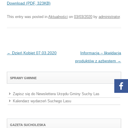
Download (PDF, 323KB)
This entry was posted in
Aktualności
on
03/03/2020
by
administrator
.
Post navigation
←
Dzień Kobiet 07.03.2020
Informacja – likwidacja
produktów z azbestem
→
SPRAWY GMINNE
Zapisz się do Newslettera Urzędu Gminy Suchy Las
Kalendarz wydarzeń Suchego Lasu
GAZETA SUCHOLESKA