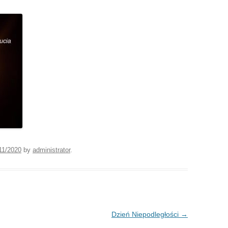
11/2020
by
administrator
.
Dzień Niepodległości
→