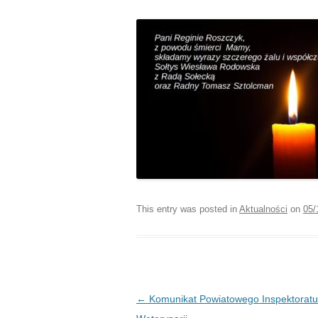
This entry was posted in
Aktualności
on
05/
Post navigation
←
Komunikat Powiatowego Inspektoratu