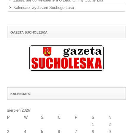
Zapisz się do Newslettera Urzędu Gminy Suchy Las
Kalendarz wydarzeń Suchego Lasu
GAZETA SUCHOLESKA
KALENDARZ
sierpień 2026
P
W
Ś
C
P
S
N
1
2
3
4
5
6
7
8
9