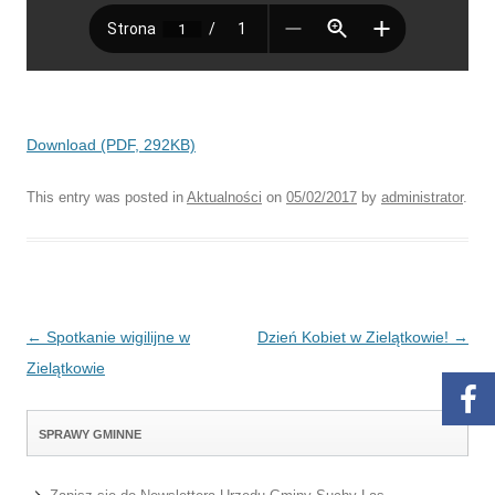
Download (PDF, 292KB)
This entry was posted in
Aktualności
on
05/02/2017
by
administrator
.
Post navigation
←
Spotkanie wigilijne w
Dzień Kobiet w Zielątkowie!
→
Zielątkowie
SPRAWY GMINNE