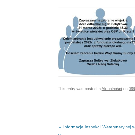
This entry was posted in
Aktualności
on
06/
Post navigation
←
Informacja Inspekcji Weterynaryjnej 