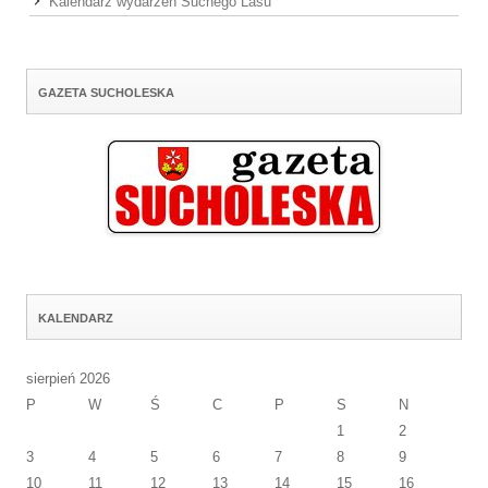
Kalendarz wydarzeń Suchego Lasu
GAZETA SUCHOLESKA
KALENDARZ
sierpień 2026
P
W
Ś
C
P
S
N
1
2
3
4
5
6
7
8
9
10
11
12
13
14
15
16