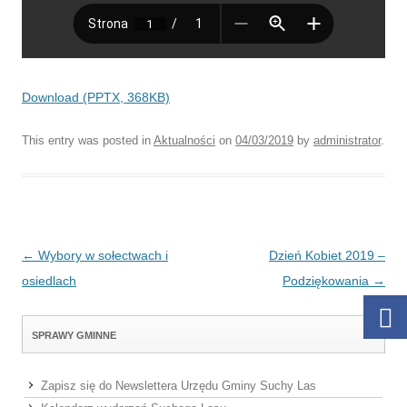
Download (PPTX, 368KB)
This entry was posted in
Aktualności
on
04/03/2019
by
administrator
.
Post navigation
←
Wybory w sołectwach i
Dzień Kobiet 2019 –
osiedlach
Podziękowania
→
SPRAWY GMINNE
Zapisz się do Newslettera Urzędu Gminy Suchy Las