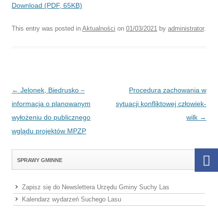
Download (PDF, 65KB)
This entry was posted in
Aktualności
on
01/03/2021
by
administrator
.
Post navigation
←
Jelonek, Biedrusko –
Procedura zachowania w
informacja o planowanym
sytuacji konfliktowej człowiek-
wyłożeniu do publicznego
wilk
→
wglądu projektów MPZP
SPRAWY GMINNE
Zapisz się do Newslettera Urzędu Gminy Suchy Las
Kalendarz wydarzeń Suchego Lasu