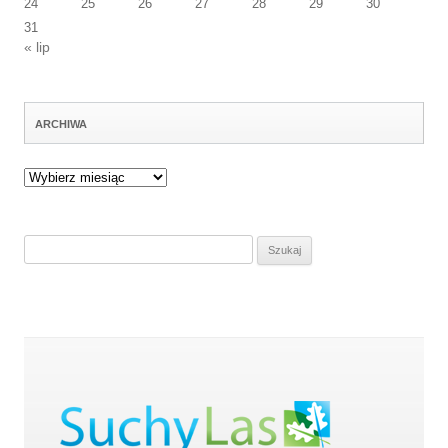
24
25
26
27
28
29
30
31
« lip
ARCHIWA
Archiwa
Szukaj: