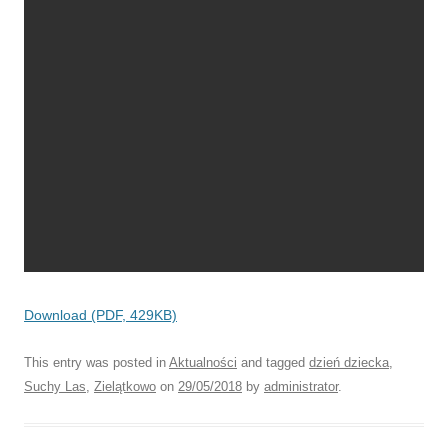
Download (PDF, 429KB)
This entry was posted in
Aktualności
and tagged
dzień dziecka
,
Suchy Las
,
Zielątkowo
on
29/05/2018
by
administrator
.