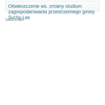
Obwieszczenie ws. zmiany studium
zagospodarowania przestrzennego gminy
Suchy Las
Leave a reply